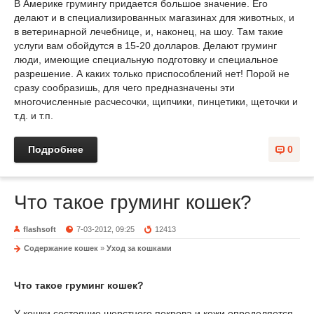
В Америке грумингу придается большое значение. Его
делают и в специализированных магазинах для животных, и
в ветеринарной лечебнице, и, наконец, на шоу. Там такие
услуги вам обойдутся в 15-20 долларов. Делают груминг
люди, имеющие специальную подготовку и специальное
разрешение. А каких только приспособлений нет! Порой не
сразу сообразишь, для чего предназначены эти
многочисленные расчесочки, щипчики, пинцетики, щеточки и
т.д. и т.п.
Подробнее
0
Что такое груминг кошек?
flashsoft
7-03-2012, 09:25
12413
Содержание кошек
»
Уход за кошками
Что такое груминг кошек?
У кошки состояние шерстного покрова и кожи определяется