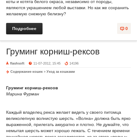
коты и котята белого окраса, независимо от породы,
являются украшением любой выставки. Но как же сохранить
желаемую снежную белизну?
Подробнее
0
Груминг корниш-рексов
flashsoft
11-07-2012, 15:45
14196
Содержание кошек
»
Уход за кошками
Груминг корниш-рексов
Марина Фурман
Каждый владелец рекса желает видеть у своего питомца
великолепную волнистую шерсть. «Волна» должна быть ярко
выраженной, прилегать аккуратно и плотно. Не думайте, что
немытая шерсть может хорошо лежать. С течением времени
тончайшая шерсть рекса засаливается, из-за этого «волны»