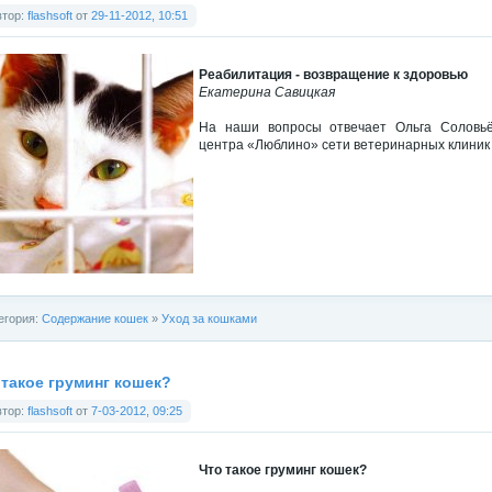
втор:
flashsoft
от
29-11-2012, 10:51
Реабилитация - возвращение к здоровью
Екатерина Савицкая
На наши вопросы отвечает Ольга Соловьёв
центра «Люблино» сети ветеринарных клиник 
егория:
Содержание кошек
»
Уход за кошками
 такое груминг кошек?
втор:
flashsoft
от
7-03-2012, 09:25
Что такое груминг кошек?