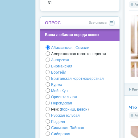
31
А
ОПРОС
Все опросы
Ваша любимая порода кошек
Абиссинская
,
Сомали
Американская короткошерстая
Ангорская
Бирманская
Бобтейл
Британская короткошерстная
Бурма
Кат
Мейн Кун
Ориентальная
Персидская
Что
Рекс (
Корниш
,
Девон
)
А
Русская голубая
Рэгдолл
Сиамская
,
Тайская
Сибирская