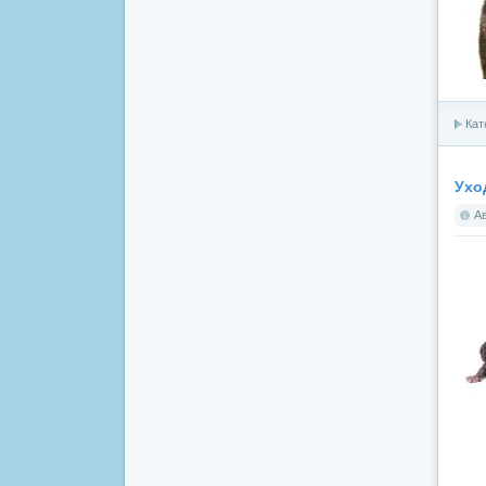
Кат
Ухо
А