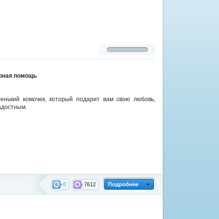
арная помощь
енький комочек, который подарит вам свою любовь,
адостным.
0
7612
Подробнее