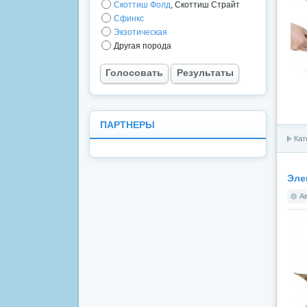
Скоттиш Фолд
, Скоттиш Страйт
Сфинкс
Экзотическая
Другая порода
Голосовать
Результаты
ПАРТНЕРЫ
Кат
Эле
А