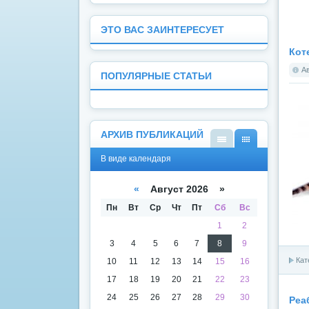
ЭТО ВАС ЗАИНТЕРЕСУЕТ
Кот
А
ПОПУЛЯРНЫЕ СТАТЬИ
АРХИВ ПУБЛИКАЦИЙ
В
В
В виде календаря
виде
виде
списк
кален
а
даря
«
Август 2026 »
Пн
Вт
Ср
Чт
Пт
Сб
Вс
1
2
3
4
5
6
7
8
9
Кат
10
11
12
13
14
15
16
17
18
19
20
21
22
23
24
25
26
27
28
29
30
Реа