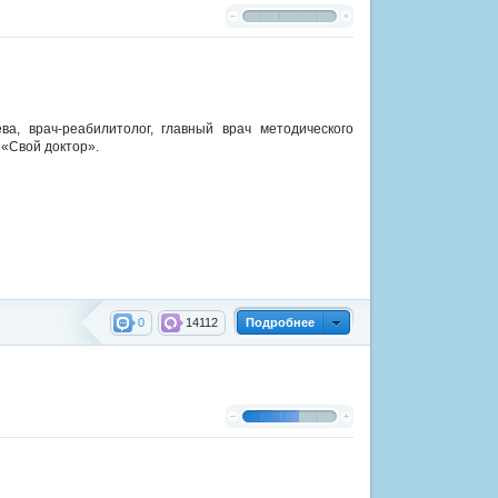
а, врач-реабилитолог, главный врач методического
«Свой доктор».
0
14112
Подробнее