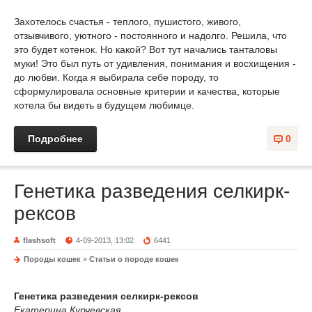
Захотелось счастья - теплого, пушистого, живого,
отзывчивого, уютного - постоянного и надолго. Решила, что
это будет котенок. Но какой? Вот тут начались танталовы
муки! Это был путь от удивления, понимания и восхищения -
до любви. Когда я выбирала себе породу, то
сформулировала основные критерии и качества, которые
хотела бы видеть в будущем любимце.
Подробнее
0
Генетика разведения селкирк-
рексов
flashsoft
4-09-2013, 13:02
6441
Породы кошек
»
Статьи о породе кошек
Генетика разведения селкирк-рексов
Екатерина Курчевская