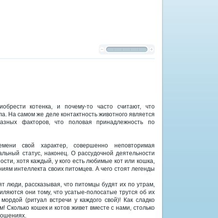
иобрести котенка, и почему-то часто считают, что
ла. На самом же деле контактность животного является
разных факторов, что половая принадлежность по
емени свой характер, совершенно неповторимая
нальный статус, наконец. О рассудочной деятельности
сти, хотя каждый, у кого есть любимые кот или кошка,
ниям интеллекта своих питомцев. А чего стоят легенды
ят люди, рассказывая, что питомцы будят их по утрам,
миляются они тому, что усатые-полосатые трутся об их
мордой (ритуал встречи у каждого свой)! Как сладко
 Сколько кошек и котов живет вместе с нами, столько
ношениях.