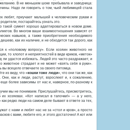
х желанию. В не меньшем шоке пребывала и заводчица:
жчины. Надо ли говорить о том, чьей любимицей стала
?
ек любят, приучают малышей к человеческим рукам и
 родители, постарайтесь узнать это.
ко такой сумеет хорошо адаптироваться в новом доме.
фликтов. Во многом ваши взаимоотношения зависят от
ческих навыков, а также приобретения необходимого
дешево, как их наличие, и не обходится так дорого, как
я к «половому вопросу». Если хозяин животного не
ии, то хлопот и неприятностей в виде криков, «меток»
д ли удастся избежать. Людей это часто раздражает, и
о животное страдает и не может «взять себя в руки».
ь вы всецело отвечаете за своего питомца.
е из виду, что «
кошки тоже люди
», что они так же, как
 Они, как и люди, растут, взрослеют и, к сожалению,
 еще более зависимы от нас и, наверное, по-разному к
олучии мы не понимаем. Прислушайтесь, присмотритесь,
 их хозяевах. «Кот написал в тапочки!» — а у него,
 как редко люди на самом деле бывают в ответе за тех,
ат с нами и любят нас не за «стол и кров», а просто
сков с вами, любите его, и этого достаточно! А кот или