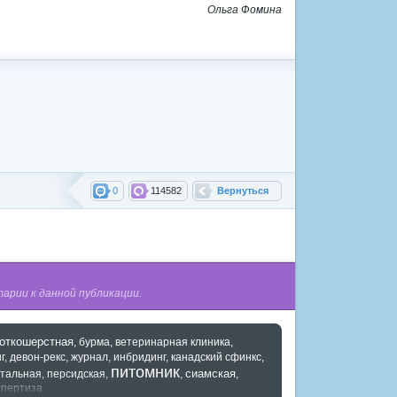
Ольга Фомина
0
114582
Вернуться
арии к данной публикации.
роткошерстная
,
бурма
,
ветеринарная клиника
,
г
,
девон-рекс
,
журнал
,
инбридинг
,
канадский сфинкс
,
питомник
сиамская
тальная
,
персидская
,
,
,
спертиза