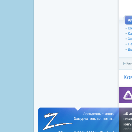
Др
Ко
Ка
Ха
Пе
Вы
Кат
Ко
аби
З
агадочные кошки
З
амурчательные котята
висл
конъ
сиби