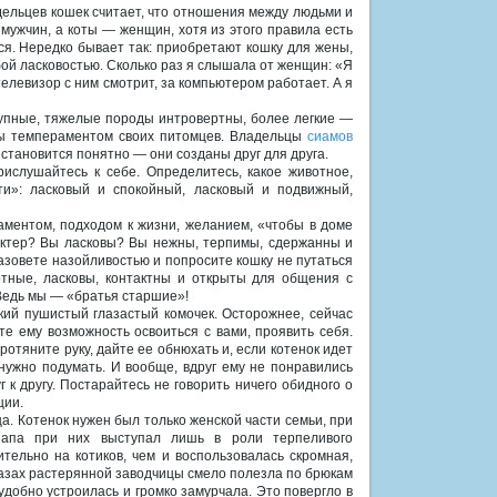
дельцев кошек считает, что отношения между людьми и
мужчин, а коты — женщин, хотя из этого правила есть
я. Нередко бывает так: приобретают кошку для жены,
ой ласковостью. Сколько раз я слышала от женщин: «Я
телевизор с ним смотрит, за компьютером работает. А я
рупные, тяжелые породы интровертны, более легкие —
ны темпераментом своих питомцев. Владельцы
сиамов
 становится понятно — они созданы друг для друга.
ислушайтесь к себе. Определитесь, какое животное,
ти»: ласковый и спокойный, ласковый и подвижный,
ментом, подходом к жизни, желанием, «чтобы в доме
рактер? Вы ласковы? Вы нежны, терпимы, сдержанны и
азовете назойливостью и попросите кошку не путаться
тные, ласковы, контактны и открыты для общения с
 Ведь мы — «братья старшие»!
кий пушистый глазастый комочек. Осторожнее, сейчас
те ему возможность освоиться с вами, проявить себя.
отяните руку, дайте ее обнюхать и, если котенок идет
 нужно подумать. И вообще, вдруг ему не понравились
 к другу. Постарайтесь не говорить ничего обидного о
ции.
а. Котенок нужен был только женской части семьи, при
Папа при них выступал лишь в роли терпеливого
ельно на котиков, чем и воспользовалась скромная,
лазах растерянной заводчицы смело полезла по брюкам
удобно устроилась и громко замурчала. Это повергло в