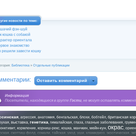
угие новости по теме:
шачий фэн-шуй
к кошка с собакой
рактер ориентала
рвое знакомство
 решили завести кошку
егория:
Библиотека
»
Отдельные публикации
мментарии:
Оставить комментарий
Информация
Посетители, находящиеся в группе
Гости
, не могут оставлять коммент
ссинская
британская ко
,
агрессия
,
анатомия
,
бенгальская
,
блохи
,
бобтейл
,
генетика
выставка
оухая
,
,
,
гималайская
,
глаза
,
глазные заболевания
,
грумин
окрас
мейн-кун
юнктивит
,
кормление
,
корниш-рекс
,
кошка
,
манчкин
,
,
,
ориен
рская
,
скоттиш фолд
,
сомали
,
тайская
,
уход
,
уши
,
хламидиоз
,
экзотическая
,
эк