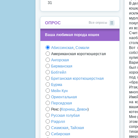
31
В де
кошк
искл
мурл
ОПРОС
Все опросы
поку
их в
Счит
Ваша любимая порода кошек
наоб
стол
Абиссинская
,
Сомали
Вот 
собс
Американская короткошерстая
хули
Ангорская
Вари
Бирманская
был 
Бобтейл
хоро
под 
Британская короткошерстная
«бра
Бурма
Итак
Мейн Кун
мног
Ориентальная
Имей
на к
Персидская
ваши
Рекс (
Корниш
,
Девон
)
коте
Русская голубая
Мне 
Рэгдолл
этом
сопр
Сиамская
,
Тайская
тиха
Сибирская
ввер