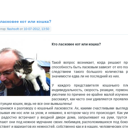
 ласковее кот или кошка?
втор:
flashsoft
от
10-07-2012, 13:50
Кто ласковее кот или кошка?
Такой вопрос возникает, когда решают пр
способность быть ласковым зависит от его по
следствием такого большого количества 
значимости едва ли не последний из них.
У каждого представителя кошачьего пл
индивидуальность, скорость реакции, гормо
умолчим по причине ее крайне малой изученно
расскажут, как часто они удивляются проявле
нтуиции кошек, ведь не все они вымышлены!
ернемся к разговору о кошачьей ласковости. Ах, какими счастливыми выгляд
зывая им нос или за ухом, и неважно, в котором часу это происходит. Как у
, радостно встречают у входной двери дома, запрыгивают на руки, трутся 
пают они под нежное мурчание своих любимцев, расположившихся под боком!
ствует и вариантов их нежностей, собственно как и в наших, человеческих от