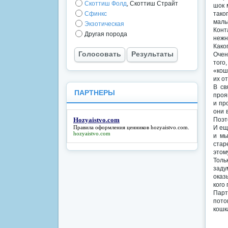
Скоттиш Фолд
, Скоттиш Страйт
шок 
Сфинкс
тако
малы
Экзотическая
Конт
Другая порода
нежн
Како
Голосовать
Результаты
Очен
того
«кош
их от
В св
ПАРТНЕРЫ
проя
и пр
они 
Hozyaistvo.com
Поэт
Правила оформления ценников
hozyaistvo.com
.
И ещ
hozyaistvo.com
и мы
стар
этому
Толь
заду
оказ
кого
Парт
пото
кошка