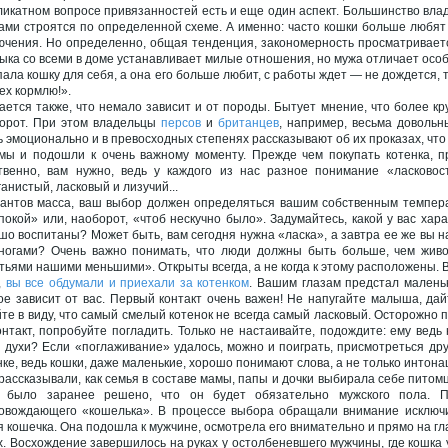
ликатном вопросе привязанностей есть и еще один аспект. Большинство вла
ами строятся по определенной схеме. А именно: часто кошки больше любят 
ючения. Но определенно, общая тенденция, закономерность просматриваетс
ыка со всеми в доме устанавливает милые отношения, но мужа отличает особ
пала кошку для себя, а она его больше любит, с работы ждет — не дождется, 
сех кормлю!».
ается также, что немало зависит и от породы. Бытует мнение, что более к
орот. При этом владельцы
персов
и
британцев
, например, весьма доволь
ь эмоционально и в превосходных степенях рассказывают об их проказах, что
мы и подошли к очень важному моменту. Прежде чем покупать котенка, пр
твенно, вам нужно, ведь у каждого из нас разное понимание «ласковос
ганистый, ласковый и лизучий...
антов масса, ваш выбор должен определяться вашим собственным темпера
покой» или, наоборот, «чтоб нескучно было». Задумайтесь, какой у вас ха
шо воспитаны? Может быть, вам сегодня нужна «ласка», а завтра ее же вы н
ногами? Очень важно понимать, что люди должны быть больше, чем живо
тьями нашими меньшими». Открыты всегда, а не когда к этому расположены.
,
вы все обдумали и приехали за котенком
. Вашим глазам предстал малень
ое зависит от вас. Первый контакт очень важен! Не напугайте малыша, дай
те в виду, что самый смелый котенок не всегда самый ласковый. Осторожно пр
онтакт, попробуйте погладить. Только не настаивайте, подождите: ему ведь
 духи? Если «поглаживание» удалось, можно и поиграть, присмотреться друг
нке, ведь кошки, даже маленькие, хорошо понимают слова, а не только интона
рассказывали, как семья в составе мамы, папы и дочки выбирала себе питомц
 было заранее решено, что он будет обязательно мужского пола. 
овождающего «кошелька». В процессе выбора обращали внимание исключит
я кошечка. Она подошла к мужчине, осмотрела его внимательно и прямо на г
х. Восхождение завершилось на руках у остолбеневшего мужчины, где кошка 