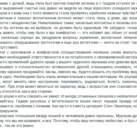
маму с дочкой, ведь папа был против покупки котенка и с трудом уступил и
го выражения счастья она давно не видела на лице взрослого солидного му
шка и к кому она с этого момента стала проявлять наиболее нежные чувства
актным и хорошо воспитанным котенок может стать лишь в доме, где кош
ости с младенчества. Немаловажно также, насколько контактны и ласковы его
го бы котенка вы ни выбрали, он должен быть здоровым. Не забудьте: толь
ь важно, чтобы ему было у вас комфортно — это избавит вас обоих от кон
, насколько хорошо вы продумали вопросы кормления, воспитания гигиени
ачьего» оборудования (когтеточки и еще раз когтеточки — ничто не стоит так 
сутствие!).
язи с разговором о комфортном сосуществовании нелишне снова вернутьс
вил необходимой ответственности и не позаботился о своевременной кастрац
осто проявлений дурного нрава у вашего чудесного мальчика или девочки вря
взывают к «сознательности» четвероногих друзей, отказываясь понимать, чт
ому заранее продумайте, как вы, именно вы, будете решать эту проблему, вед
е одно. Необходимо быть очень внимательным к нашим питомцам. Не упускайт
, могут менять свое настроение, переживать, радоваться, болеть, наконец.
еют. При этом может меняться их характер, ведь с возрастом они становятся
 относятся, как и все старики.
ко кошки и коты говорить не умеют. И иногда отчаянных сигналов о неблагоп
майтесь. Гадкие рассказы о мстительности кошек несут горькую правду об
ывается, проблема с почками. Как часто и к месту цитируют Сент-Экзюпери, но
 приручили.
нерские отношения между кошкой и человеком давно признаны. Мурлыки друж
му, что мы им нравимся, и все. Поэтому, чтобы ваш питомец любил вас и был ла
 - так ли это важно.