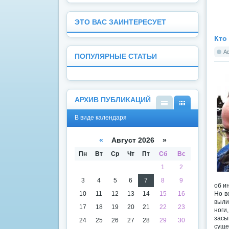
ЭТО ВАС ЗАИНТЕРЕСУЕТ
Кто
А
ПОПУЛЯРНЫЕ СТАТЬИ
АРХИВ ПУБЛИКАЦИЙ
В
В
В виде календаря
виде
виде
списк
кален
а
даря
«
Август 2026 »
Пн
Вт
Ср
Чт
Пт
Сб
Вс
1
2
3
4
5
6
7
8
9
об и
10
11
12
13
14
15
16
Но в
выли
17
18
19
20
21
22
23
ноги
засы
24
25
26
27
28
29
30
суще