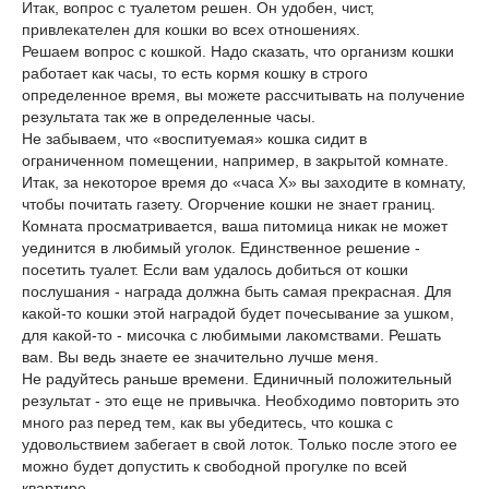
Итак, вопрос с туалетом решен. Он удобен, чист,
привлекателен для кошки во всех отношениях.
Решаем вопрос с кошкой. Надо сказать, что организм кошки
работает как часы, то есть кормя кошку в строго
определенное время, вы можете рассчитывать на получение
результата так же в определенные часы.
Не забываем, что «воспитуемая» кошка сидит в
ограниченном помещении, например, в закрытой комнате.
Итак, за некоторое время до «часа X» вы заходите в комнату,
чтобы почитать газету. Огорчение кошки не знает границ.
Комната просматривается, ваша питомица никак не может
уединится в любимый уголок. Единственное решение -
посетить туалет. Если вам удалось добиться от кошки
послушания - награда должна быть самая прекрасная. Для
какой-то кошки этой наградой будет почесывание за ушком,
для какой-то - мисочка с любимыми лакомствами. Решать
вам. Вы ведь знаете ее значительно лучше меня.
Не радуйтесь раньше времени. Единичный положительный
результат - это еще не привычка. Необходимо повторить это
много раз перед тем, как вы убедитесь, что кошка с
удовольствием забегает в свой лоток. Только после этого ее
можно будет допустить к свободной прогулке по всей
квартире.