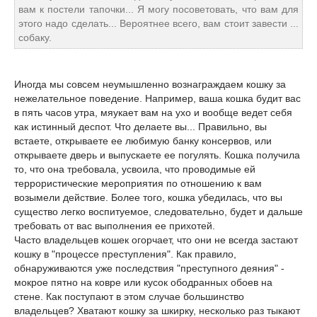
вам к постели тапочки... Я могу посоветовать, что вам для
этого надо сделать... Вероятнее всего, вам стоит завести ...
собаку.
Иногда мы совсем неумышленно вознаграждаем кошку за
нежелательное поведение. Например, ваша кошка будит вас
в пять часов утра, мяукает вам на ухо и вообще ведет себя
как истинный деспот. Что делаете вы... Правильно, вы
встаете, открываете ее любимую банку консервов, или
открываете дверь и выпускаете ее погулять. Кошка получила
то, что она требовала, усвоила, что проводимые ей
террористические мероприятия по отношению к вам
возымели действие. Более того, кошка убедилась, что вы
существо легко воспитуемое, следовательно, будет и дальше
требовать от вас выполнения ее прихотей.
Часто владельцев кошек огорчает, что они не всегда застают
кошку в "процессе преступления". Как правило,
обнаруживаются уже последствия "преступного деяния" -
мокрое пятно на ковре или кусок ободранных обоев на
стене. Как поступают в этом случае большинство
владельцев? Хватают кошку за шкирку, несколько раз тыкают