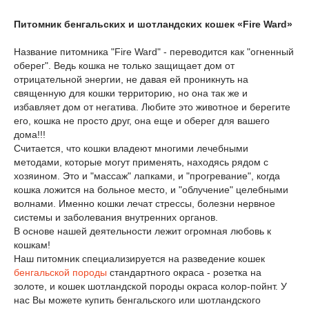
Питомник бенгальских и шотландских кошек «Fire Ward»
Название питомника "Fire Ward" - переводится как "огненный
оберег". Ведь кошка не только защищает дом от
отрицательной энергии, не давая ей проникнуть на
священную для кошки территорию, но она так же и
избавляет дом от негатива. Любите это животное и берегите
его, кошка не просто друг, она еще и оберег для вашего
дома!!!
Считается, что кошки владеют многими лечебными
методами, которые могут применять, находясь рядом с
хозяином. Это и "массаж" лапками, и "прогревание", когда
кошка ложится на больное место, и "облучение" целебными
волнами. Именно кошки лечат стрессы, болезни нервное
системы и заболевания внутренних органов.
В основе нашей деятельности лежит огромная любовь к
кошкам!
Наш питомник специализируется на разведение кошек
бенгальской породы
стандартного окраса - розетка на
золоте, и кошек шотландской породы окраса колор-пойнт. У
нас Вы можете купить бенгальского или шотландского