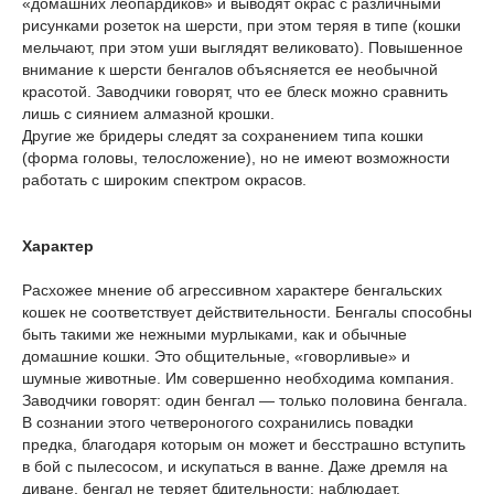
«домашних леопардиков» и выводят окрас с различными
рисунками розеток на шерсти, при этом теряя в типе (кошки
мельчают, при этом уши выглядят великовато). Повышенное
внимание к шерсти бенгалов объясняется ее необычной
красотой. Заводчики говорят, что ее блеск можно сравнить
лишь с сиянием алмазной крошки.
Другие же бридеры следят за сохранением типа кошки
(форма головы, телосложение), но не имеют возможности
работать с широким спектром окрасов.
Характер
Расхожее мнение об агрессивном характере бенгальских
кошек не соответствует действительности. Бенгалы способны
быть такими же нежными мурлыками, как и обычные
домашние кошки. Это общительные, «говорливые» и
шумные животные. Им совершенно необходима компания.
Заводчики говорят: один бенгал — только половина бенгала.
В сознании этого четвероногого сохранились повадки
предка, благодаря которым он может и бесстрашно вступить
в бой с пылесосом, и искупаться в ванне. Даже дремля на
диване, бенгал не теряет бдительности: наблюдает,