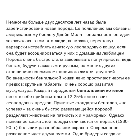
Немногим больше двух десятков лет назад была
зарегистрирована новая порода. Ее появлению мы обязаны
американскому биологу Джейн Милл. Гениальность ее идеи
заключалась в том, что люди, возможно, перестанут
варварски истреблять азиатскую леопардовую кошку, если
она будет ассоциироваться у них с домашним любимцем.
Порода очень быстро стала завоевывать популярность, ведь
бенгал, будучи ласковым и ручным, во многих других
отношениях напоминает типичного жителя джунглей.
Во внешности бенгальской кошки явно проступают черты ее
предков: крупные габариты, очень хорошо развитая
мускулатура. Каждый породистый
бенгальский котенок
несет в себе приблизительно 12-25% генов своих
леопардовых предков. Принятые стандарты бенгалов, «не
успевая» за очень быстро развивающейся породой,
разделяют животных на пятнистых и мраморных. Однако
нынешние кошки этой породы отличаются от первых (1980-
90 гг.) большим разнообразием окрасов. Современное
разведение идет двумя путями. Одни бридеры создают