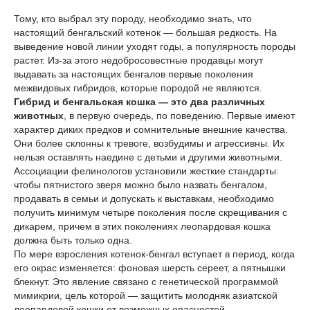
Тому, кто выбрал эту породу, необходимо знать, что
настоящий бенгальский котенок — большая редкость. На
выведение новой линии уходят годы, а популярность породы
растет. Из-за этого недобросовестные продавцы могут
выдавать за настоящих бенгалов первые поколения
межвидовых гибридов, которые породой не являются.
Гибрид и бенгальская кошка — это два различных
животных
, в первую очередь, по поведению. Первые имеют
характер диких предков и сомнительные внешние качества.
Они более склонны к тревоге, возбудимы и агрессивны. Их
нельзя оставлять наедине с детьми и другими животными.
Ассоциации фелинологов установили жесткие стандарты:
чтобы пятнистого зверя можно было назвать бенгалом,
продавать в семьи и допускать к выставкам, необходимо
получить минимум четыре поколения после скрещивания с
дикарем, причем в этих поколениях леопардовая кошка
должна быть только одна.
По мере взросления котенок-бенгал вступает в период, когда
его окрас изменяется: фоновая шерсть сереет, а пятнышки
блекнут. Это явление связано с генетической программой
мимикрии, цель которой — защитить молодняк азиатской
леопардовой кошки от возможных опасностей,