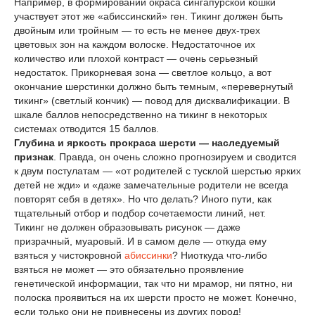
Например, в формировании окраса сингапурской кошки
участвует этот же «абиссинский» ген. Тикинг должен быть
двойным или тройным — то есть не менее двух-трех
цветовых зон на каждом волоске. Недостаточное их
количество или плохой контраст — очень серьезный
недостаток. Прикорневая зона — светлое кольцо, а вот
окончание шерстинки должно быть темным, «перевернутый
тикинг» (светлый кончик) — повод для дисквалификации. В
шкале баллов непосредственно на тикинг в некоторых
системах отводится 15 баллов.
Глубина и яркость прокраса шерсти — наследуемый
признак
. Правда, он очень сложно прогнозируем и сводится
к двум постулатам — «от родителей с тусклой шерстью ярких
детей не жди» и «даже замечательные родители не всегда
повторят себя в детях». Но что делать? Иного пути, как
тщательный отбор и подбор сочетаемости линий, нет.
Тикинг не должен образовывать рисунок — даже
призрачный, муаровый. И в самом деле — откуда ему
взяться у чистокровной
абиссинки
? Ниоткуда что-либо
взяться не может — это обязательно проявление
генетической информации, так что ни мрамор, ни пятно, ни
полоска проявиться на их шерсти просто не может. Конечно,
если только они не привнесены из других пород!