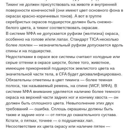
Тикинг не должен присутствовать на животе и внутренней
поверхности конечностей (они имеют цвет основного фона в
окрасах красно-коричневых тонов). А вот в группе
серебристых окрасов подшерсток должен быть снежно-
белого цвета, а тикинг соответствовать окрасам.
В системе МФА не допускается руфизм (желтизна) окраса,
особенно на голове и/или лапах. Стандарт TICA несколько
более лоялен — незначительный руфизм допускается вдоль
спины и на подшерстке.
Недостатками в окрасе все системы считают холодные или
серые оттенки в окрасе шерсти, более того, животное,
имеющее прикорневой подшерсток землистого цвета на
значительной части тела, в CFA будет дисквалифицировано.
Обязательны отметины в цвет тикинга — более темная
полоса, так называемый ремень, на спине (WCF, МФА). В
системе МФА внимание уделяется наличию более темного
окраса на верхней части задних ног и кончику хвоста — он
должен быть сплошного цвета. Невыполнение этих двух
требований — ошибка. Сплошь окрашены должны быть
также и задние ноги — от пяток до скакательного сустава.
Кстати, о пятках, точнее — о подушечках лап.
Несоответствие их цвета окрасу или наличие пятен —