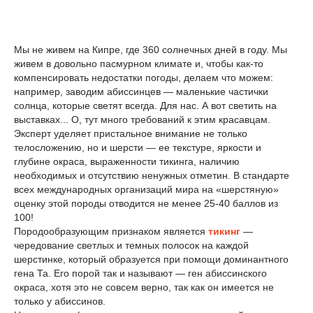
Мы не живем на Кипре, где 360 солнечных дней в году. Мы
живем в довольно пасмурном климате и, чтобы как-то
компенсировать недостатки погоды, делаем что можем:
например, заводим абиссинцев — маленькие частички
солнца, которые светят всегда. Для нас. А вот светить на
выставках... О, тут много требований к этим красавцам.
Эксперт уделяет пристальное внимание не только
телосложению, но и шерсти — ее текстуре, яркости и
глубине окраса, выраженности тикинга, наличию
необходимых и отсутствию ненужных отметин. В стандарте
всех международных организаций мира на «шерстяную»
оценку этой породы отводится не менее 25-40 баллов из
100!
Породообразующим признаком является
тикинг
—
чередование светлых и темных полосок на каждой
шерстинке, который образуется при помощи доминантного
гена Та. Его порой так и называют — ген абиссинского
окраса, хотя это не совсем верно, так как он имеется не
только у абиссинов.