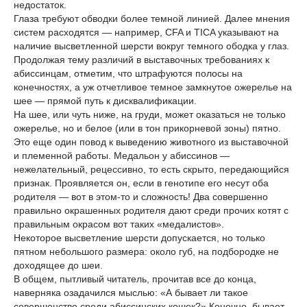
недостаток.
Глаза требуют обводки более темной линией. Далее мнения
систем расходятся — например, CFA и TICA указывают на
наличие высветленной шерсти вокруг темного ободка у глаз.
Продолжая тему различий в выставочных требованиях к
абиссинцам, отметим, что штрафуются полосы на
конечностях, а уж отчетливое темное замкнутое ожерелье на
шее — прямой путь к дисквалификации.
На шее, или чуть ниже, на груди, может оказаться не только
ожерелье, но и белое (или в тон прикорневой зоны) пятно.
Это еще один повод к выведению животного из выставочной
и племенной работы. Медальон у абиссинов —
нежелательный, рецессивно, то есть скрыто, передающийся
признак. Проявляется он, если в генотипе его несут оба
родителя — вот в этом-то и сложность! Два совершенно
правильно окрашенных родителя дают среди прочих котят с
правильным окрасом вот таких «медалистов».
Некоторое высветление шерсти допускается, но только
пятном небольшого размера: около губ, на подбородке не
доходящее до шеи.
В общем, пытливый читатель, прочитав все до конца,
наверняка озадачился мыслью: «А бывает ли такое
совершенство среди абиссинских кошек?» Конечно, бывает.