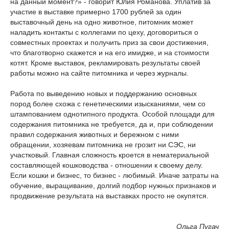
на данный момент?» - говорит Юлия Романова. Уплатив за
участие в выставке примерно 1700 рублей за один
выставочный день на одно животное, питомник может
наладить контакты с коллегами по цеху, договориться о
совместных проектах и получить приз за свои достижения,
что благотворно скажется и на его имидже, и на стоимости
котят. Кроме выставок, рекламировать результаты своей
работы можно на сайте питомника и через журналы.
Работа по выведению новых и поддержанию основных
пород более схожа с генетическими изысканиями, чем со
штампованием однотипного продукта. Особой площади для
содержания питомника не требуется, да и, при соблюдении
правил содержания животных и бережном с ними
обращении, хозяевам питомника не грозит ни СЭС, ни
участковый. Главная сложность кроется в нематериальной
составляющей кошководства - отношении к своему делу.
Если кошки и бизнес, то бизнес - любимый. Иначе затраты на
обучение, выращивание, долгий подбор нужных признаков и
продвижение результата на выставках просто не окупятся.
Ольга Пугач