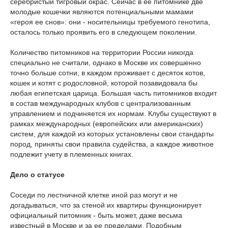
серебристый тигровый окрас. Сейчас в ее питомнике две
молодые кошечки являются потенциальными мамами
«героя ее снов»: они - носительницы требуемого генотипа,
осталось только проявить его в следующем поколении.
Количество питомников на территории России никогда
специально не считали, однако в Москве их совершенно
точно больше сотни, в каждом проживает с десяток котов,
кошек и котят с родословной, которой позавидовала бы
любая египетская царица. Большая часть питомников входит
в состав международных клубов с централизованным
управлением и подчиняется их нормам. Клубы существуют в
рамках международных (европейских или американских)
систем, для каждой из которых установлены свои стандарты
пород, приняты свои правила судейства, а каждое животное
подлежит учету в племенных книгах.
Дело о статусе
Соседи по лестничной клетке иной раз могут и не
догадываться, что за стеной их квартиры функционирует
официальный питомник - быть может, даже весьма
известный в Москве и за ее пределами. Подобным