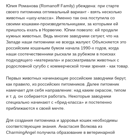
Юлия Романова (Romanoff Family) убеждена: при старте
своего питомника оптимальный вариант - взять несколько
животных «шоу-класса». Именно так она поступила со
своими кошками-производительницами, за которыми ей
пришлось ехать в Норвегию. Юлии повезло: ей продали
нужных животных. Ведь многие заводчики сетуют, что на
Западе наши питомники не всегда жалуют. Объясняется это
российским кошачьим бумом начала 1990-х годов, когда
наши соотечественники рыскали за рубежом в поисках
подходящего «материала» и рассматривали животных с
родословной сугубо с коммерческой точки зрения - как товар.
Первых животных начинающие российские заводчики берут,
как правило, из российских питомников. Далее питомник
намечает для себя направление: над каким окрасом, типом
и т. д. он собирается работать. Некоторые заводчики
специально начинают с «брид-класса» и постепенно
приближаются к своей мечте.
Для создания питомника и здоровья кошек необходимы
соответствующие знания. Анастасия Волкова из
CharmingAngel получила образование в ветеринарной