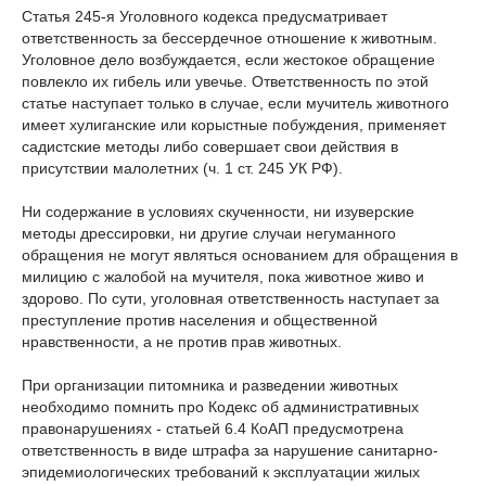
Статья 245-я Уголовного кодекса предусматривает
ответственность за бессердечное отношение к животным.
Уголовное дело возбуждается, если жестокое обращение
повлекло их гибель или увечье. Ответственность по этой
статье наступает только в случае, если мучитель животного
имеет хулиганские или корыстные побуждения, применяет
садистские методы либо совершает свои действия в
присутствии малолетних (ч. 1 ст. 245 УК РФ).
Ни содержание в условиях скученности, ни изуверские
методы дрессировки, ни другие случаи негуманного
обращения не могут являться основанием для обращения в
милицию с жалобой на мучителя, пока животное живо и
здорово. По сути, уголовная ответственность наступает за
преступление против населения и общественной
нравственности, а не против прав животных.
При организации питомника и разведении животных
необходимо помнить про Кодекс об административных
правонарушениях - статьей 6.4 КоАП предусмoтрена
ответственность в виде штрафа за нарушение санитарно-
эпидемиологических требований к эксплуатации жилых