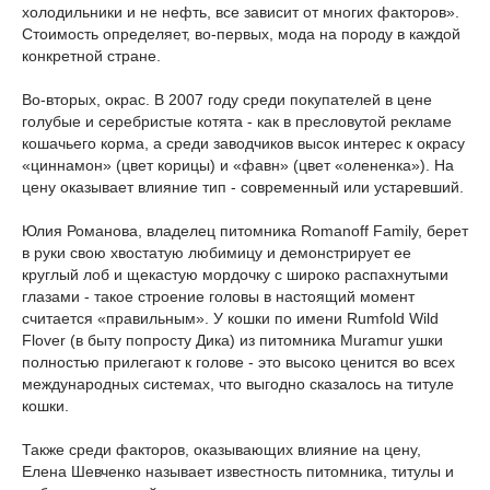
холодильники и не нефть, все зависит от многих факторов».
Стоимость определяет, во-первых, мода на породу в каждой
конкретной стране.
Во-вторых, окрас. В 2007 году среди покупателей в цене
голубые и серебристые котята - как в пресловутой рекламе
кошачьего корма, а среди заводчиков высок интерес к окрасу
«циннамон» (цвет корицы) и «фавн» (цвет «олененка»). На
цену оказывает влияние тип - современный или устаревший.
Юлия Романова, владелец питомника Romanoff Family, берет
в руки свою хвостатую любимицу и демонстрирует ее
круглый лоб и щекастую мордочку с широко распахнутыми
глазами - такое строение головы в настоящий момент
считается «правильным». У кошки по имени Rumfold Wild
Flover (в быту попросту Дика) из питомника Muramur ушки
полностью прилегают к голове - это высоко ценится во всех
международных системах, что выгодно сказалось на титуле
кошки.
Также среди факторов, оказывающих влияние на цену,
Елена Шевченко называет известность питомника, титулы и