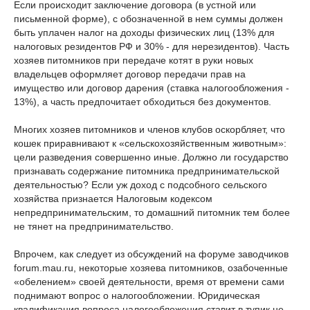
Если происходит заключение договора (в устной или
письменной форме), с обозначенной в нем суммы должен
быть уплачен налог на доходы физических лиц (13% для
налоговых резидентов РФ и 30% - для нерезидентов). Часть
хозяев питомников при передаче котят в руки новых
владельцев оформляет договор передачи прав на
имущество или договор дарения (ставка налогообложения -
13%), а часть предпочитает обходиться без документов.
Многих хозяев питомников и членов клубов оскорбляет, что
кошек приравнивают к «сельскохозяйственным животным»:
цели разведения совершенно иные. Должно ли государство
признавать содержание питомника предпринимательской
деятельностью? Если уж доход с подсобного сельского
хозяйства признается Налоговым кодексом
непредпринимательским, то домашний питомник тем более
не тянет на предпринимательство.
Впрочем, как следует из обсуждений на форуме заводчиков
forum.mau.ru, некоторые хозяева питомников, озабоченные
«обелением» своей деятельности, время от времени сами
поднимают вопрос о налогообложении. Юридическая
квалификация вопроса налогообложения ставит в тупик не