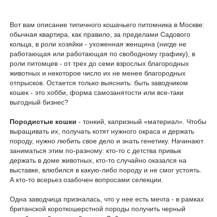
Вот вам описание типичного кошачьего питомника в Москве:
обычная квартира, как правило, за пределами Садового
кольца, в роли хозяйки - ухоженная женщина (нигде не
работающая или работающая по свободному графику), в
роли питомцев - от трех до семи взрослых благородных
животных и некоторое число их не менее благородных
отпрысков. Остается только выяснить: быть заводчиком
кошек - это хобби, форма самозанятости или все-таки
выгодный бизнес?
Породистые кошки
- тонкий, капризный «материал». Чтобы
выращивать их, получать котят нужного окраса и держать
породу, нужно любить свое дело и знать генетику. Начинают
заниматься этим по-разному: кто-то с детства привык
держать в доме животных, кто-то случайно оказался на
выставке, влюбился в какую-либо породу и не смог устоять.
А кто-то всерьез озабочен вопросами селекции.
Одна заводчица призналась, что у нее есть мечта - в рамках
британской короткошерстной породы получить черный