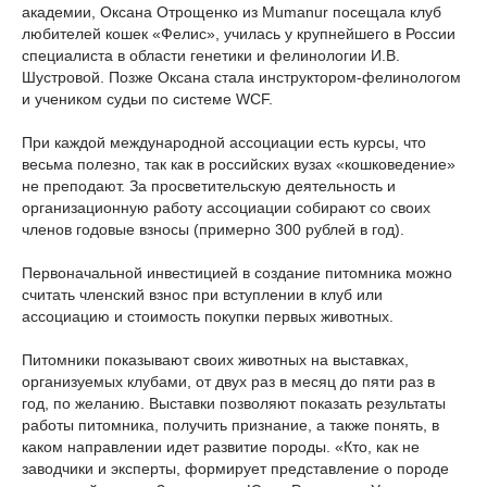
академии, Оксана Отрощенко из Mumanur посещала клуб
любителей кошек «Фелис», училась у крупнейшего в России
специалиста в области генетики и фелинологии И.В.
Шустровой. Позже Оксана стала инструктором-фелинологом
и учеником судьи по системе WCF.
При каждой международной ассоциации есть курсы, что
весьма полезно, так как в российских вузах «кошковедение»
не преподают. За просветительскую деятельность и
организационную работу ассоциации собирают со своих
членов годовые взносы (примерно 300 рублей в год).
Первоначальной инвестицией в создание питомника можно
считать членский взнос при вступлении в клуб или
ассоциацию и стоимость покупки первых животных.
Питомники показывают своих животных на выставках,
организуемых клубами, от двух раз в месяц до пяти раз в
год, по желанию. Выставки позволяют показать результаты
работы питомника, получить признание, а также понять, в
каком направлении идет развитие породы. «Кто, как не
заводчики и эксперты, формирует представление о породе