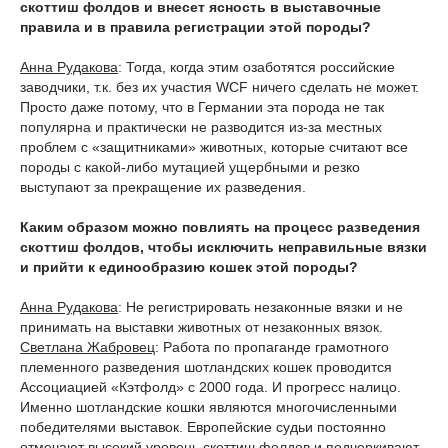
скоттиш фолдов и внесет ясность в выставочные
правила и в правила регистрации этой породы?
Анна Рудакова
: Тогда, когда этим озаботятся российские
заводчики, т.к. без их участия WCF ничего сделать не может.
Просто даже потому, что в Германии эта порода не так
популярна и практически не разводится из-за местных
проблем с «защитниками» животных, которые считают все
породы с какой-либо мутацией ущербными и резко
выступают за прекращение их разведения.
Каким образом можно повлиять на процесс разведения
скоттиш фолдов, чтобы исключить неправильные вязки
и прийти к единообразию кошек этой породы?
Анна Рудакова
: Не регистрировать незаконные вязки и не
принимать на выставки животных от незаконных вязок.
Светлана Жабровец
: Работа по пропаганде грамотного
племенного разведения шотландских кошек проводится
Ассоциацией «Кэтфолд» с 2000 года. И прогресс налицо.
Именно шотландские кошки являются многочисленными
победителями выставок. Европейские судьи постоянно
отмечают высокий уровень скоттиш фолдов и подчеркивают,