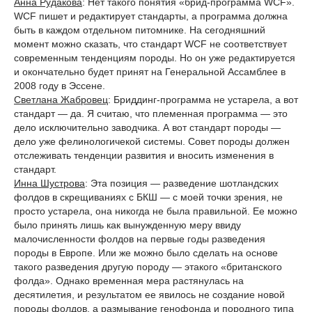
Анна Рудакова
: Нет такого понятия «брид-программа WCF».
WCF пишет и редактирует стандарты, а программа должна
быть в каждом отдельном питомнике. На сегодняшний
момент можно сказать, что стандарт WCF не соответствует
современным тенденциям породы. Но он уже редактируется
и окончательно будет принят на Генеральной Ассамблее в
2008 году в Эссене.
Светлана Жабровец
: Бриддинг-программа не устарела, а вот
стандарт — да. Я считаю, что племенная программа — это
дело исключительно заводчика. А вот стандарт породы —
дело уже фелинологичекой системы. Совет породы должен
отслеживать тенденции развития и вносить изменения в
стандарт.
Инна Шустрова
: Эта позиция — разведение шотландских
фолдов в скрещиваниях с БКШ — с моей точки зрения, не
просто устарела, она никогда не была правильной. Ее можно
было принять лишь как вынужденную меру ввиду
малочисленности фолдов на первые годы разведения
породы в Европе. Или же можно было сделать на основе
такого разведения другую породу — этакого «британского
фолда». Однако временная мера растянулась на
десятилетия, и результатом ее явилось не создание новой
породы фолдов, а размывание генофонда и породного типа