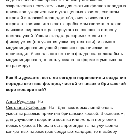
закреплению нежелательных для скоттиш фолдов породных
признаков: укороченных и утолщенных хвостов, слишком
широкой и плоской площадки лба, очень тяжелого и
широкого костяка, что ведет к проблемам скелета, а также
слишком широкого и развернутого во внешнюю сторону
постава ушей. Ушная складка распрямляется и не
фиксируется (получаются ушки-вертолетики), и самого
модифицирования ушной раковины практически не
происходит. У идеального скоттиш фолда она должна быть
модифицирована, то есть урезана по форме и уменьшена
по размеру).
Как Вы думаете, есть ли сегодня перспективы создания
породы скоттиш фолдов, чистой от вязок с британской
короткошерстной?
Анна Рудакова
: Нет.
Светлана Жабровец
: Нет. Для некоторых линий очень
уместны разовые прилития британских кровей. В основном,
для улучшения шерсти и костяка или же для получения
новых окрасов. Но если есть претенденты на улучшение
конкретных параметров среди шотландцев, то я выберу