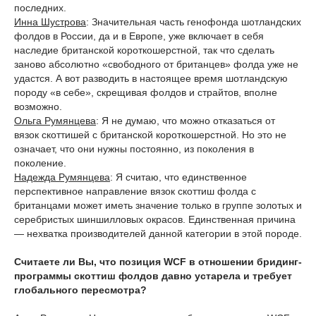
последних.
Инна Шустрова
: Значительная часть генофонда шотландских
фолдов в России, да и в Европе, уже включает в себя
наследие британской короткошерстной, так что сделать
заново абсолютно «свободного от британцев» фолда уже не
удастся. А вот разводить в настоящее время шотландскую
породу «в себе», скрещивая фолдов и страйтов, вполне
возможно.
Ольга Румянцева
: Я не думаю, что можно отказаться от
вязок скоттишей с британской короткошерстной. Но это не
означает, что они нужны постоянно, из поколения в
поколение.
Надежда Румянцева
: Я считаю, что единственное
перспективное направление вязок скоттиш фолда с
британцами может иметь значение только в группе золотых и
серебристых шиншилловых окрасов. Единственная причина
— нехватка производителей данной категории в этой породе.
Считаете ли Вы, что позиция WCF в отношении бридинг-
программы скоттиш фолдов давно устарела и требует
глобального пересмотра?