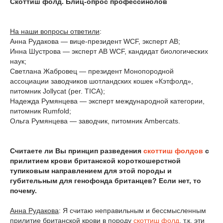
Скоттиш фолд. Блиц-опрос профессинолов
На наши вопросы ответили
:
Анна Рудакова — вице-президент WCF, эксперт АВ;
Инна Шустрова — эксперт АВ WCF, кандидат биологических
наук;
Светлана Жабровец — президент Монопородной
ассоциации заводчиков шотландских кошек «Кэтфолд»,
питомник Jollycat (per. TICA);
Надежда Румянцева — эксперт международной категории,
питомник Rumfold;
Ольга Румянцева — заводчик, питомник Ambercats.
Считаете ли Вы принцип разведения
скоттиш фолдов
с
прилитием крови британской короткошерстной
тупиковым направлением для этой породы и
губительным для генофонда британцев? Если нет, то
почему.
Анна Рудакова
: Я считаю неправильным и бессмысленным
прилитие британской крови в породу
скоттиш фолд
, т.к. эти