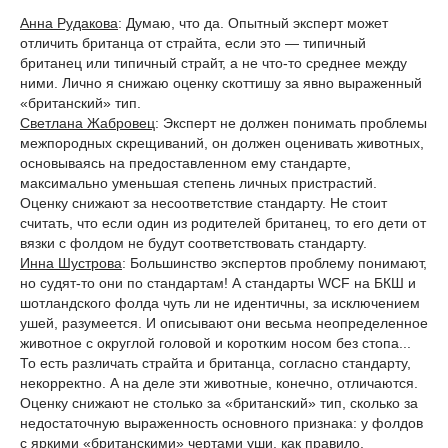
Анна Рудакова
: Думаю, что да. Опытный эксперт может
отличить британца от страйта, если это — типичный
британец или типичный страйт, а не что-то среднее между
ними. Лично я снижаю оценку скоттишу за явно выраженный
«британский» тип.
Светлана Жабровец
: Эксперт не должен понимать проблемы
межпородных скрещиваний, он должен оценивать животных,
основываясь на предоставленном ему стандарте,
максимально уменьшая степень личных пристрастий.
Оценку снижают за несоответствие стандарту. Не стоит
считать, что если один из родителей британец, то его дети от
вязки с фолдом не будут соответствовать стандарту.
Инна Шустрова
: Большинство экспертов проблему понимают,
но судят-то они по стандартам! А стандарты WCF на БКШ и
шотландского фолда чуть ли не идентичны, за исключением
ушей, разумеется. И описывают они весьма неопределенное
животное с округлой головой и коротким носом без стопа...
То есть различать страйта и британца, согласно стандарту,
некорректно. А на деле эти животные, конечно, отличаются.
Оценку снижают не столько за «британский» тип, сколько за
недостаточную выраженность основного признака: у фолдов
с яркими «британскими» чертами уши, как правило,