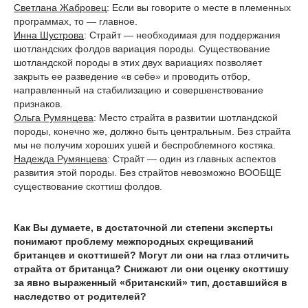
Светлана Жабровец
: Если вы говорите о месте в племенных
программах, то — главное.
Инна Шустрова
: Страйт — необходимая для поддержания
шотландских фолдов вариация породы. Существование
шотландской породы в этих двух вариациях позволяет
закрыть ее разведение «в себе» и проводить отбор,
направленный на стабилизацию и совершенствование
признаков.
Ольга Румянцева
: Место страйта в развитии шотландской
породы, конечно же, должно быть центральным. Без страйта
мы не получим хороших ушей и беспроблемного костяка.
Надежда Румянцева
: Страйт — один из главных аспектов
развития этой породы. Без страйтов невозможно ВООБЩЕ
существование скоттиш фолдов.
Как Вы думаете, в достаточной ли степени эксперты
понимают проблему межпородных скрещиваний
британцев и скоттишей? Могут ли они на глаз отличить
страйта от британца? Снижают ли они оценку скоттишу
за явно выраженный «британский» тип, доставшийся в
наследство от родителей?