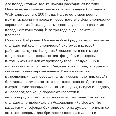
две породы только-только начали расходиться по типу.
Наверное, не случайно вязки скоттиш фолда и британца в
WCF запрещены с 2004 года. На это есть свои веские
причины: различия пород и несоответствие физиологических
характеристик британца возможности здорового развития
породы скоттиш фолд. И за три года виден заметный
прогресс.
Светлана Жабровец
: Основа любой бриддинг-программы —
стандарт той фелинологической системы, в которой
работает заводчик. На данный момент лучшие в мире
представители породы скоттиш фолд были рождены в
питомниках CFA или от производителей, полученных в
питомниках этой системы. Следовательно, стандарт данной
системы самый перспективный. В нем в качестве
разрешенных партнеров для вязки указаны: скоттиш страйт,
британская и американская короткошерстные. До сих пор
американские заводчики не зашли в тупик, следуя стандарту,
а наоборот, все чаще поражают красотой и
высокопородностью своих вислоухих питомцев. Такого же
стандарта придерживается Ассоциация «Кэтфолд». Что
касается «генофонда британцев», то не думаю, что вязки со
скоттиш фолдами для британских кошек актуальны и