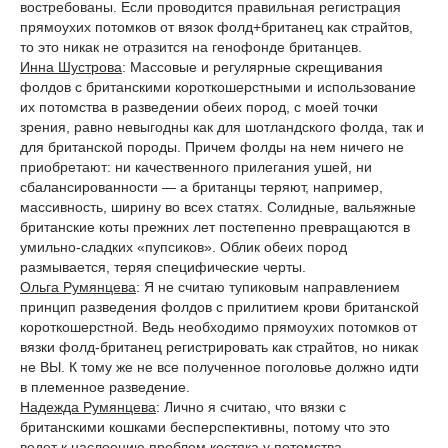
востребованы. Если проводится правильная регистрация
прямоухих потомков от вязок фолд+британец как страйтов,
то это никак не отразится на генофонде британцев.
Инна Шустрова
: Массовые и регулярные скрещивания
фолдов с британскими короткошерстными и использование
их потомства в разведении обеих пород, с моей точки
зрения, равно невыгодны как для шотландского фолда, так и
для британской породы. Причем фолды на нем ничего не
приобретают: ни качественного прилегания ушей, ни
сбалансированности — а британцы теряют, например,
массивность, ширину во всех статях. Солидные, вальяжные
британские коты прежних лет постепенно превращаются в
умильно-сладких «пупсиков». Облик обеих пород
размывается, теряя специфические черты.
Ольга Румянцева
: Я не считаю тупиковым направлением
принцип разведения фолдов с прилитием крови британской
короткошерстной. Ведь необходимо прямоухих потомков от
вязки фолд-британец регистрировать как страйтов, но никак
не ВЫ. К тому же не все полученное поголовье должно идти
в племенное разведение.
Надежда Румянцева
: Лично я считаю, что вязки с
британскими кошками бесперспективны, потому что это
ведет к наслоению проблем костяка у потомства,