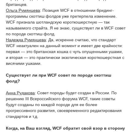
британцев.
Ольга Румянцева
: Позиция WCF в отношении бридинг-
программы скоттиш фолдов уже претерпела изменение.
WCF признала шотландскую короткошерстную — так
называемого страйта. Я не знаю, существует ли в WCF совет
по породе скоттиш фолд.
Надежда Румянцева
: Да, искренне считаю, что стандарт
WCF неактуален на данный момент и имеет две крайности:
первая — это британская кошка с чуть опущенными ушами,
и вторая — это практически экзотическая короткошерстная с
висячими ушками.
Существует ли при WCF совет по породе скоттиш
фолд?
Анна Рудакова
: Совет породы будет создан в России. По
решению III Всероссийского форума WCF, такие советы
будут созданы по каждой породе для ее более
прогрессивного развития, своевременного редактирования
стандартов и т.д.
Когда, на Ваш взгляд, WCF обратит свой взор в сторону