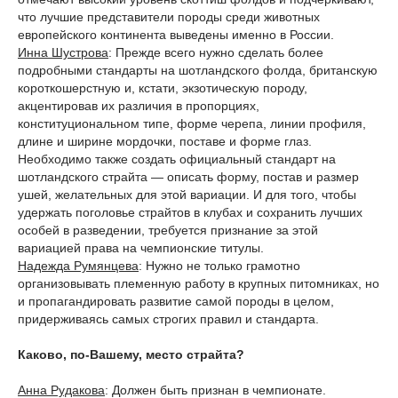
что лучшие представители породы среди животных
европейского континента выведены именно в России.
Инна Шустрова
: Прежде всего нужно сделать более
подробными стандарты на шотландского фолда, британскую
короткошерстную и, кстати, экзотическую породу,
акцентировав их различия в пропорциях,
конституциональном типе, форме черепа, линии профиля,
длине и ширине мордочки, поставе и форме глаз.
Необходимо также создать официальный стандарт на
шотландского страйта — описать форму, постав и размер
ушей, желательных для этой вариации. И для того, чтобы
удержать поголовье страйтов в клубах и сохранить лучших
особей в разведении, требуется признание за этой
вариацией права на чемпионские титулы.
Надежда Румянцева
: Нужно не только грамотно
организовывать племенную работу в крупных питомниках, но
и пропагандировать развитие самой породы в целом,
придерживаясь самых строгих правил и стандарта.
Каково, по-Вашему, место страйта?
Анна Рудакова
: Должен быть признан в чемпионате.