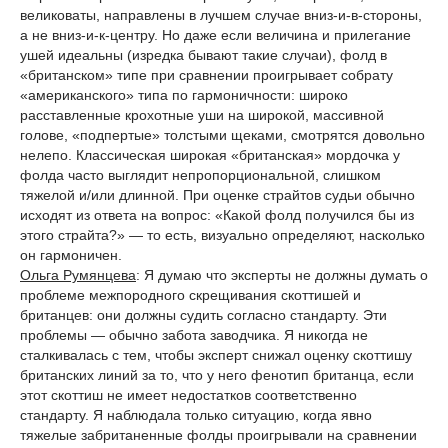
великоваты, направлены в лучшем случае вниз-и-в-стороны,
а не вниз-и-к-центру. Но даже если величина и прилегание
ушей идеальны (изредка бывают такие случаи), фолд в
«британском» типе при сравнении проигрывает собрату
«американского» типа по гармоничности: широко
расставленные крохотные уши на широкой, массивной
голове, «подпертые» толстыми щеками, смотрятся довольно
нелепо. Классическая широкая «британская» мордочка у
фолда часто выглядит непропорциональной, слишком
тяжелой и/или длинной. При оценке страйтов судьи обычно
исходят из ответа на вопрос: «Какой фолд получился бы из
этого страйта?» — то есть, визуально определяют, насколько
он гармоничен.
Ольга Румянцева
: Я думаю что эксперты не должны думать о
проблеме межпородного скрещивания скоттишей и
британцев: они должны судить согласно стандарту. Эти
проблемы — обычно забота заводчика. Я никогда не
сталкивалась с тем, чтобы эксперт снижал оценку скоттишу
британских линий за то, что у него фенотип британца, если
этот скоттиш не имеет недостатков соответственно
стандарту. Я наблюдала только ситуацию, когда явно
тяжелые забританенные фолды проигрывали на сравнении